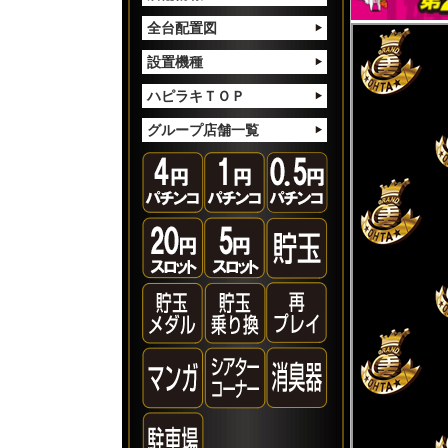
全台配置図
設置機種
ハピラキＴＯＰ
グループ店舗一覧