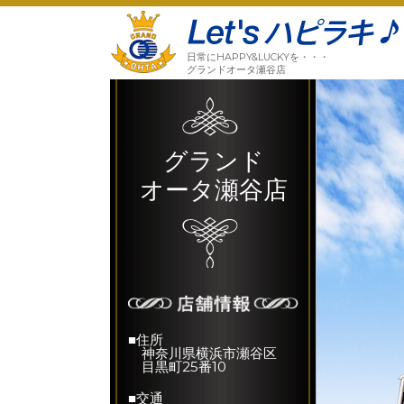
日常にHAPPY&LUCKYを・・・
グランドオータ瀬谷店
グランド
オータ瀬谷店
■住所
神奈川県横浜市瀬谷区
目黒町25番10
■交通